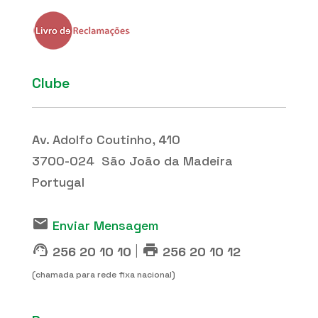
Clube
Av. Adolfo Coutinho, 410
3700-024 São João da Madeira
Portugal
email
Enviar Mensagem
support_agent
print
|
256 20 10 10
256 20 10 12
(chamada para rede fixa nacional)