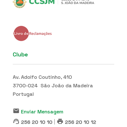
Clube
Av. Adolfo Coutinho, 410
3700-024 São João da Madeira
Portugal
email
Enviar Mensagem
support_agent
print
|
256 20 10 10
256 20 10 12